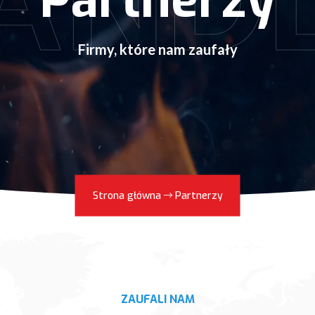
AND
Partnerzy
Firmy, które nam zaufały
Strona główna
Partnerzy
ZAUFALI NAM