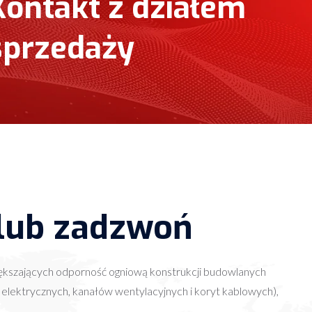
Kontakt z działem
sprzedaży
 lub zadzwoń
ększających odporność ogniową konstrukcji budowlanych
acji elektrycznych, kanałów wentylacyjnych i koryt kablowych),