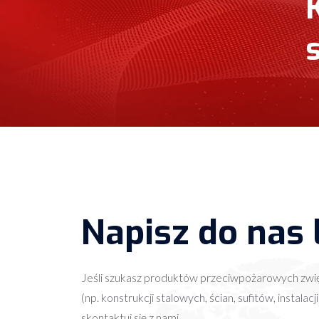
Napisz do nas
Jeśli szukasz produktów przeciwpożarowych zwi
(np. konstrukcji stalowych, ścian, sufitów, instal
skontaktuj się z nami.